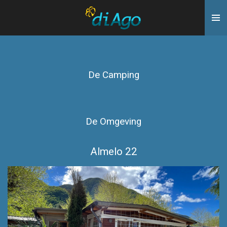
Ga
direct
naar
de
hoofdinhoud
De Camping
De Omgeving
Almelo 22